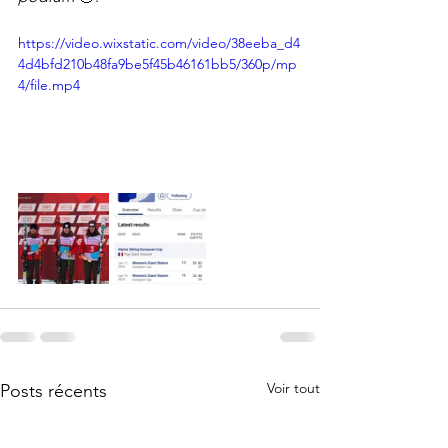
https://video.wixstatic.com/video/38eeba_d4
4d4bfd210b48fa9be5f45b46161bb5/360p/mp
4/file.mp4
Voir tout
Posts récents