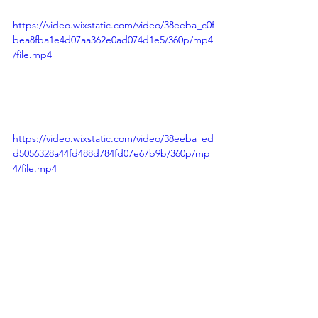
https://video.wixstatic.com/video/38eeba_c0f
bea8fba1e4d07aa362e0ad074d1e5/360p/mp4
/file.mp4
https://video.wixstatic.com/video/38eeba_ed
d5056328a44fd488d784fd07e67b9b/360p/mp
4/file.mp4