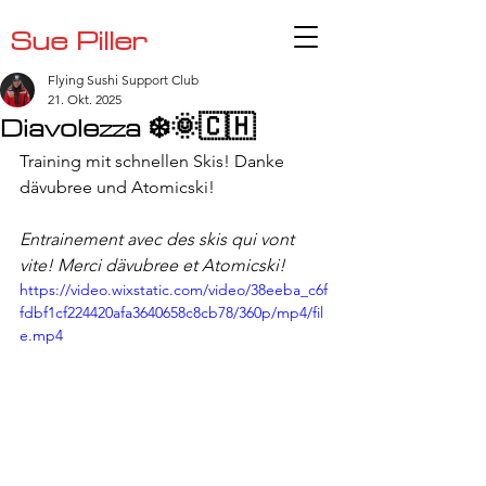
Sue Piller
Flying Sushi Support Club
21. Okt. 2025
Diavolezza ❄️🌞🇨🇭
Training mit schnellen Skis! Danke 
dävubree und Atomicski!
Entrainement avec des skis qui vont 
vite! Merci dävubree et Atomicski!
https://video.wixstatic.com/video/38eeba_c6f
fdbf1cf224420afa3640658c8cb78/360p/mp4/fil
e.mp4