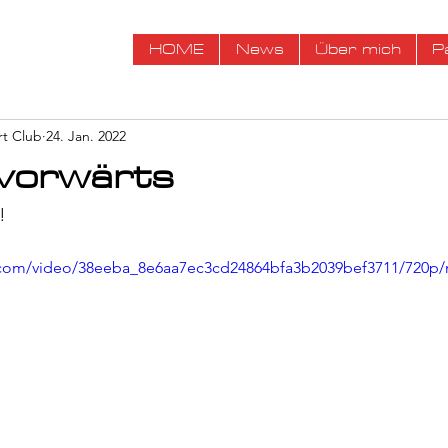
HOME
News
Über mich
P
rt Club
24. Jan. 2022
 vorwärts
!
ic.com/video/38eeba_8e6aa7ec3cd24864bfa3b2039bef3711/720p/