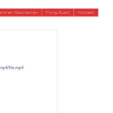
artner/Sponsoren
Flying Sushi
Kontakt
mp4/file.mp4