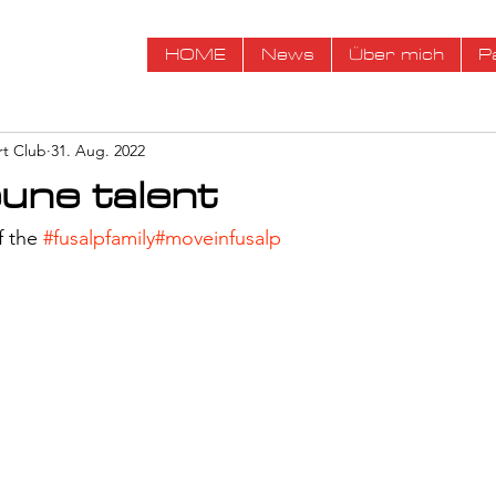
HOME
News
Über mich
P
rt Club
31. Aug. 2022
eune talent
 the 
#fusalpfamily
#moveinfusalp