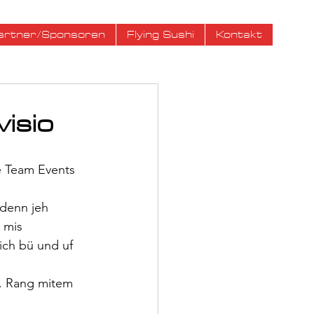
artner/Sponsoren
Flying Sushi
Kontakt
isio
e Team Events 
denn jeh 
 mis 
ich bü und uf 
. Rang mitem 