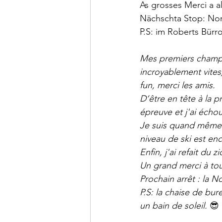
As grosses Merci a a
Nächschta Stop: No
P.S: im Roberts Bürr
Mes premiers champi
incroyablement vites
fun, merci les amis.
D‘être en tête à la 
épreuve et j'ai échou
Je suis quand même 
niveau de ski est enc
Enfin, j'ai refait du 
Un grand merci à to
Prochain arrêt : la N
P.S: la chaise de bur
un bain de soleil. 
😎