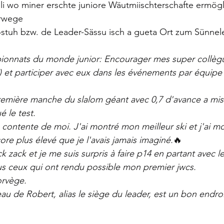
lli wo miner erschte juniore Wäutmiischterschafte ermögli
rwege 
ostuh bzw. de Leader-Sässu isch a gueta Ort zum Sünnel
onnats du monde junior: Encourager mes super collègue
) et participer avec eux dans les événements par équipe 
première manche du slalom géant avec 0,7 d'avance a mis
é le test.
contente de moi. J'ai montré mon meilleur ski et j'ai 
ore plus élevé que je l'avais jamais imaginé.
🔥
zick zack et je me suis surpris à faire p14 en partant avec l
us ceux qui ont rendu possible mon premier jwcs.
orvège.
eau de Robert, alias le siège du leader, est un bon endro