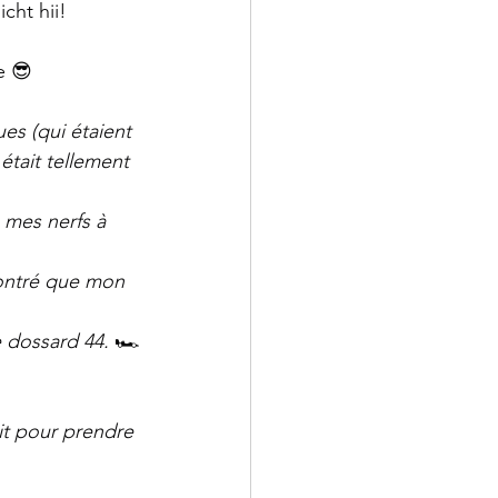
cht hii!
e 😎
s (qui étaient 
était tellement 
 mes nerfs à 
montré que mon 
e dossard 44. 
🏎️
it pour prendre 