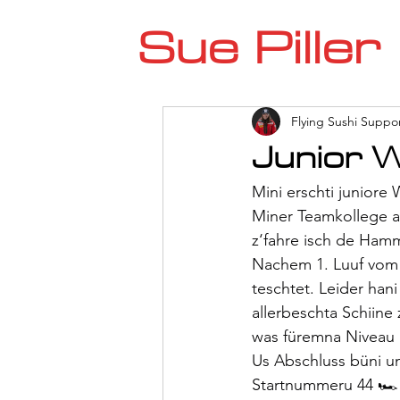
Sue Piller
Flying Sushi Suppo
Junior W
Mini erschti juniore
Miner Teamkollege ah
z‘fahre isch de Hamm
Nachem 1. Luuf vom 
teschtet. Leider hani
allerbeschta Schiine
was füremna Niveau i
Us Abschluss büni u
Startnummeru 44 🏎️