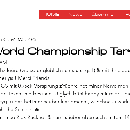
HOME
News
Über mich
P
rt Club
6. März 2025
orld Championship Tarv
 WM:
z‘füüre (wo so unglublich schnäu si gsi!) & mit ihne ad
er gsi! Merci Friends
GS mit 0.7sek Vorsprung z‘füehre het miner Närve meh 
 de Tescht nid bestane. U glych büni happy mit mier. I ha
 zygt u das hettmer säuber klar gmacht, wi schnäu i würkl
h cha Schiine. 🔥
mi mau Zick-Zacknet & hami säuber überrascht mitem 14