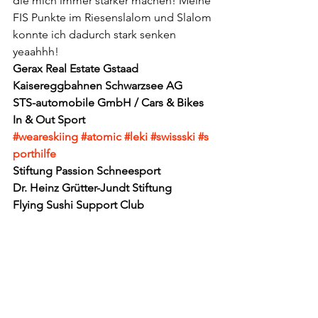
die mich immer stärker machen! Meine 
FIS Punkte im Riesenslalom und Slalom 
konnte ich dadurch stark senken 
yeaahhh!
Gerax Real Estate Gstaad 
Kaisereggbahnen Schwarzsee AG 
STS-automobile GmbH / Cars & Bikes 
In & Out Sport
#weareskiing
#atomic
#leki
#swissski
#s
porthilfe
Stiftung Passion Schneesport
Dr. Heinz Grütter-Jundt Stiftung
Flying Sushi Support Club