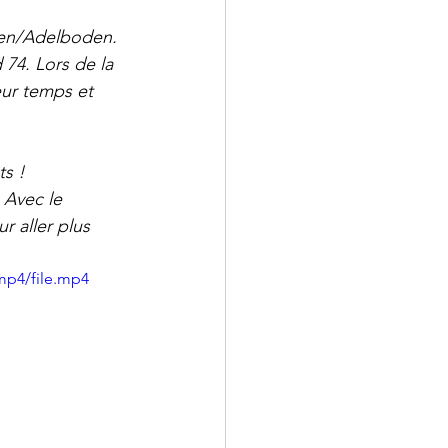
ten/Adelboden. 
74. Lors de la 
eur temps et 
s ! 
 Avec le 
r aller plus 
mp4/file.mp4