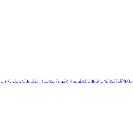
ic.com/video/38eeba_1ae66a7ea3214aeab68d88d4d463637d/480p