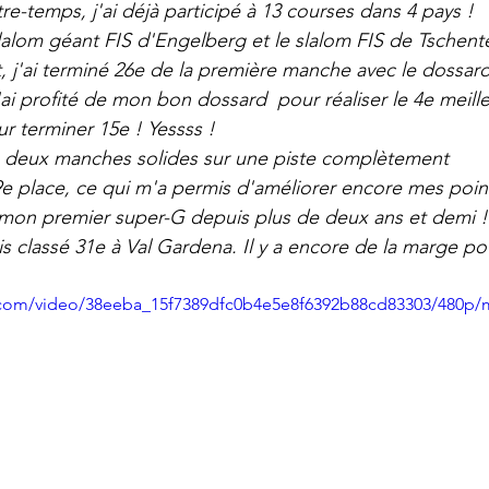
e-temps, j'ai déjà participé à 13 courses dans 4 pays ! 
lalom géant FIS d'Engelberg et le slalom FIS de Tschen
, j'ai terminé 26e de la première manche avec le dossard 
i profité de mon bon dossard  pour réaliser le 4e meill
r terminer 15e ! Yessss !
isé deux manches solides sur une piste complètement 
a 9e place, ce qui m'a permis d'améliorer encore mes point
é mon premier super-G depuis plus de deux ans et demi !
s classé 31e à Val Gardena. Il y a encore de la marge pou
ic.com/video/38eeba_15f7389dfc0b4e5e8f6392b88cd83303/480p/