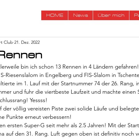
HOME
News
Über mich
P
rt Club
21. Dez. 2022
Rennen
erweile bin ich schon 13 Rennen in 4 Ländern gefahren!
IS-Riesenslalom in Engelberg und FIS-Slalom in Tschen
tierte im 1. Lauf mit der Startnummer 74 der 26. Rang, i
mmer und fuhr die viertbeste Laufzeit und machte einen
Schlussrang! Yessss!
f der völlig vereisten Piste zwei solide Läufe und belegt
ne Punkte erneut verbessern! 
n ersten Super-G seit mehr als 2.5 Jahren! Mit der Sta
ena auf den 31. Rang. Luft gegen oben ist definitiv noch