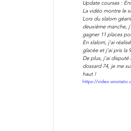
Update courses : Entr
La vidéo montre le s
Lors du slalom géant
deuxième manche, j'a
gagner 11 places pou
En slalom, j'ai réal
glacée et j'ai pris l
De plus, j'ai disput
dossard 74, je me sui
haut !
https://video.wixstat