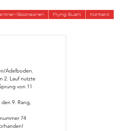
artner/Sponsoren
Flying Sushi
Kontakt
 
ten/Adelboden. 
m 2. Lauf nutzte 
 Sprung von 11 
e den 9. Rang, 
rtnummer 74 
 vorhanden!