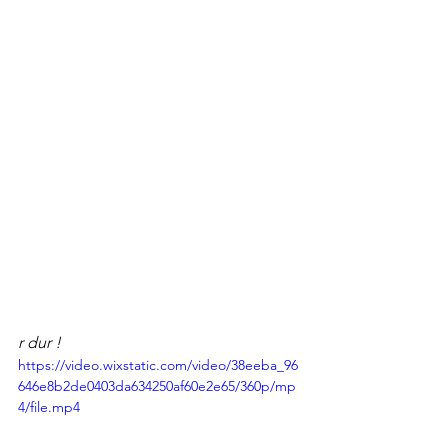
r dur !
https://video.wixstatic.com/video/38eeba_96
646e8b2de0403da634250af60e2e65/360p/mp
4/file.mp4