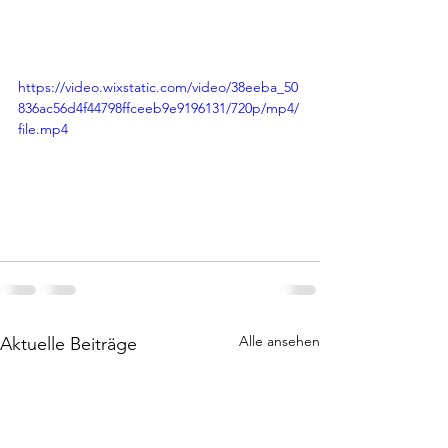
https://video.wixstatic.com/video/38eeba_50
836ac56d4f44798ffceeb9e9196131/720p/mp4/
file.mp4
Alle ansehen
Aktuelle Beiträge