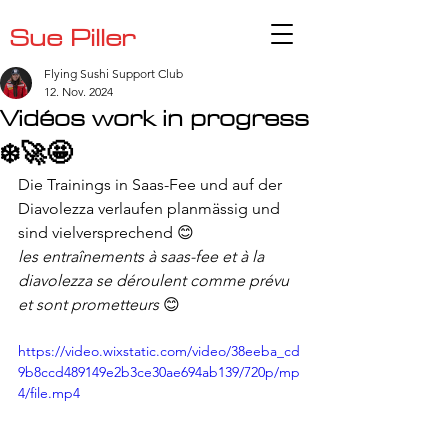
Sue Piller
Flying Sushi Support Club
12. Nov. 2024
Vidéos work in progress
❄️🚀🤩
Die Trainings in Saas-Fee und auf der 
Diavolezza verlaufen planmässig und 
sind vielversprechend 😊
les entraînements à saas-fee et à la 
diavolezza se déroulent comme prévu 
et sont prometteurs 
😊
https://video.wixstatic.com/video/38eeba_cd
9b8ccd489149e2b3ce30ae694ab139/720p/mp
4/file.mp4